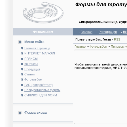
Формы для троту
Симферополь, Винница, Луцк, 
Фотоальбом
Главная
Регистрация
Вх
Приветствую Вас
,
Гость
·
RSS
Меню сайта
Главная
»
Фотоальбом
»
Примеры у
Главная страница
ИНТЕРНЕТ МАГАЗИН
ПРАЙСЫ
Контакты
Чтобы изготовить такой декоратив
понравившегося изделия, НЕ ОТЧА
Продукция
Статьи
Фотоальбом
FAQ (вопрос/ответ)
Полиуретановые формы
СИЛИКОН ДЛЯ ФОРМ
Форма входа