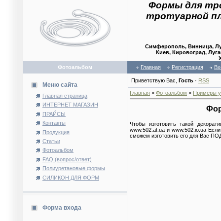
Формы для тр
тротуарной п
Симферополь, Винница, Лу
Киев, Кировоград, Луга
Фотоальбом
Главная
Регистрация
Вх
Приветствую Вас
,
Гость
·
RSS
Меню сайта
Главная
»
Фотоальбом
»
Примеры у
Главная страница
ИНТЕРНЕТ МАГАЗИН
Фор
ПРАЙСЫ
Контакты
Чтобы изготовить такой декорат
www.502.at.ua и www.502.io.ua Е
Продукция
сможем изготовить его для Вас ПОД
Статьи
Фотоальбом
FAQ (вопрос/ответ)
Полиуретановые формы
СИЛИКОН ДЛЯ ФОРМ
Форма входа