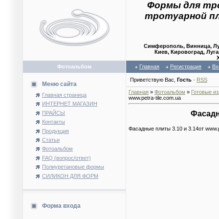
Формы для тр
тротуарной п
Симферополь, Винница, Лу
Киев, Кировоград, Луга
Фотоальбом
Главная
Регистрация
Вх
Приветствую Вас
,
Гость
·
RSS
Меню сайта
Главная
»
Фотоальбом
»
Готовые и
Главная страница
www.petra-tile.com.ua
ИНТЕРНЕТ МАГАЗИН
Фасадны
ПРАЙСЫ
Контакты
Фасадные плиты 3.10 и 3.14от www.pe
Продукция
Статьи
Фотоальбом
FAQ (вопрос/ответ)
Полиуретановые формы
СИЛИКОН ДЛЯ ФОРМ
Форма входа