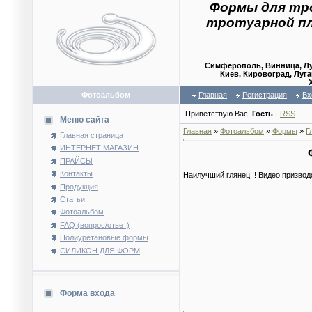
Формы для тр
тротуарной п
Симферополь, Винница, Лу
Киев, Кировоград, Луга
Фотоальбом
Главная
Регистрация
Вх
Приветствую Вас
,
Гость
·
RSS
Меню сайта
Главная
»
Фотоальбом
»
Формы
»
Г
Главная страница
ИНТЕРНЕТ МАГАЗИН
ПРАЙСЫ
Контакты
Наилучший глянец!!! Видео призвод
Продукция
Статьи
Фотоальбом
FAQ (вопрос/ответ)
Полиуретановые формы
СИЛИКОН ДЛЯ ФОРМ
Форма входа