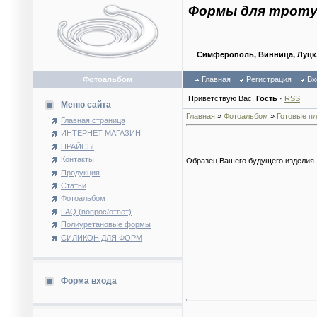
Формы для троту
Симферополь, Винница, Луцк, 
Фотоальбом
Главная
Регистрация
Вх
Приветствую Вас
,
Гость
·
RSS
Меню сайта
Главная
»
Фотоальбом
»
Готовые пл
Главная страница
ИНТЕРНЕТ МАГАЗИН
ПРАЙСЫ
Контакты
Образец Вашего будущего изделия
Продукция
Статьи
Фотоальбом
FAQ (вопрос/ответ)
Полиуретановые формы
СИЛИКОН ДЛЯ ФОРМ
Форма входа