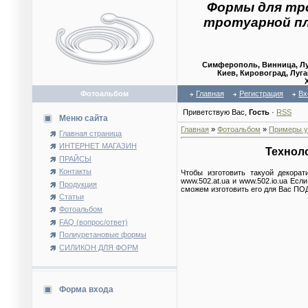
Формы для тр
тротуарной п
Симферополь, Винница, Лу
Киев, Кировоград, Луга
Фотоальбом
Главная
Регистрация
Вх
Приветствую Вас
,
Гость
·
RSS
Меню сайта
Главная
»
Фотоальбом
»
Примеры у
Главная страница
ИНТЕРНЕТ МАГАЗИН
Техноло
ПРАЙСЫ
Контакты
Чтобы изготовить такуой декора
www.502.at.ua и www.502.io.ua Е
Продукция
сможем изготовить его для Вас ПОД
Статьи
Фотоальбом
FAQ (вопрос/ответ)
Полиуретановые формы
СИЛИКОН ДЛЯ ФОРМ
Форма входа