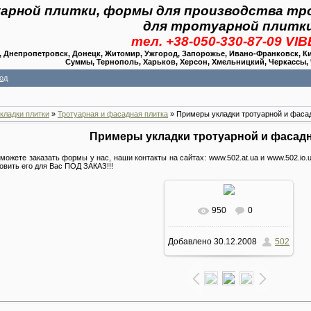
арной плитки, формы для производства тр
для тротуарной плитк
тел. +38-050-330-87-09 VI
Днепропетровск, Донецк, Житомир, Ужгород, Запорожье, Ивано-Франковск, Киев
Суммы, Тернополь, Харьков, Херсон, Хмельницкий, Черкассы,
од
кладки плитки
»
Тротуарная и фасадная плитка
» Примеры укладки тротуарной и фаса
Примеры укладки тротуарной и фасад
 можете заказать формы у нас, наши контакты на сайтах: www.502.at.ua и www.502.i
ить его для Вас ПОД ЗАКАЗ!!!
950
0
В реальном размере
Добавлено
30.12.2008
502
600x400
/ 72.0Kb