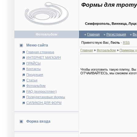
Формы для троту
Симферополь, Винница, Луцк, 
Фотоальбом
Главная
Регистрация
Вх
Приветствую Вас
,
Гость
·
RSS
Меню сайта
Главная
»
Фотоальбом
»
Примеры у
Главная страница
ИНТЕРНЕТ МАГАЗИН
ПРАЙСЫ
Контакты
Чтобы изготовить такую плитку, Вы
ОТЧАИВАЙТЕСЬ, мы сможем изготов
Продукция
Статьи
Фотоальбом
FAQ (вопрос/ответ)
Полиуретановые формы
СИЛИКОН ДЛЯ ФОРМ
Форма входа