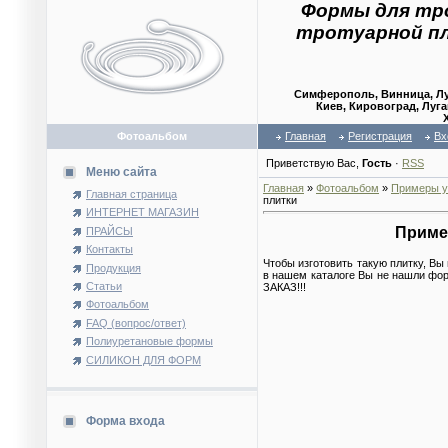
Формы для тр
тротуарной п
Симферополь, Винница, Лу
Киев, Кировоград, Луга
Фотоальбом
Главная
Регистрация
Вх
Приветствую Вас
,
Гость
·
RSS
Меню сайта
Главная
»
Фотоальбом
»
Примеры у
Главная страница
плитки
ИНТЕРНЕТ МАГАЗИН
Приме
ПРАЙСЫ
Контакты
Чтобы изготовить такую плитку, Вы
Продукция
в нашем каталоге Вы не нашли фо
Статьи
ЗАКАЗ!!!
Фотоальбом
FAQ (вопрос/ответ)
Полиуретановые формы
СИЛИКОН ДЛЯ ФОРМ
Форма входа