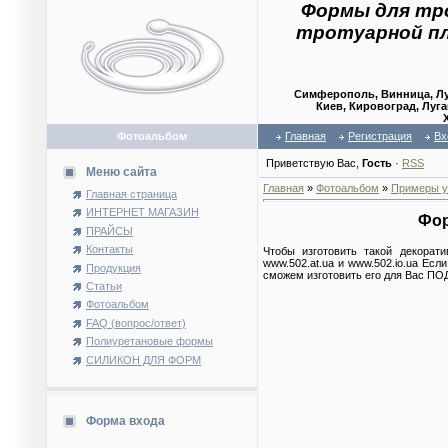
Формы для тр
тротуарной п
Симферополь, Винница, Лу
Киев, Кировоград, Луга
Фотоальбом
Главная
Регистрация
Вх
Приветствую Вас
,
Гость
·
RSS
Меню сайта
Главная
»
Фотоальбом
»
Примеры у
Главная страница
ИНТЕРНЕТ МАГАЗИН
Фор
ПРАЙСЫ
Контакты
Чтобы изготовить такой декорат
www.502.at.ua и www.502.io.ua Е
Продукция
сможем изготовить его для Вас ПОД
Статьи
Фотоальбом
FAQ (вопрос/ответ)
Полиуретановые формы
СИЛИКОН ДЛЯ ФОРМ
Форма входа