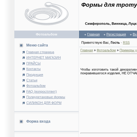
Формы для троту
Симферополь, Винница, Луцк, 
Фотоальбом
Главная
Регистрация
Вх
Приветствую Вас
,
Гость
·
RSS
Меню сайта
Главная
»
Фотоальбом
»
Примеры у
Главная страница
ИНТЕРНЕТ МАГАЗИН
ПРАЙСЫ
Контакты
Чтобы изготовить такой декоратив
понравившегося изделия, НЕ ОТЧА
Продукция
Статьи
Фотоальбом
FAQ (вопрос/ответ)
Полиуретановые формы
СИЛИКОН ДЛЯ ФОРМ
Форма входа